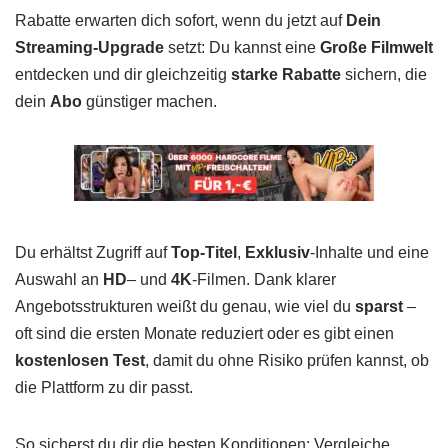
Rabatte erwarten dich sofort, wenn du jetzt auf
Dein
Streaming-Upgrade
setzt: Du kannst eine
Große Filmwelt
entdecken und dir gleichzeitig
starke Rabatte
sichern, die
dein
Abo
günstiger machen.
Du erhältst Zugriff auf
Top-Titel
,
Exklusiv
-Inhalte und eine
Auswahl an
HD
– und
4K
-Filmen. Dank klarer
Angebotsstrukturen weißt du genau, wie viel du
sparst
–
oft sind die ersten Monate reduziert oder es gibt einen
kostenlosen Test
, damit du ohne Risiko prüfen kannst, ob
die Plattform zu dir passt.
So sicherst du dir die besten Konditionen: Vergleiche